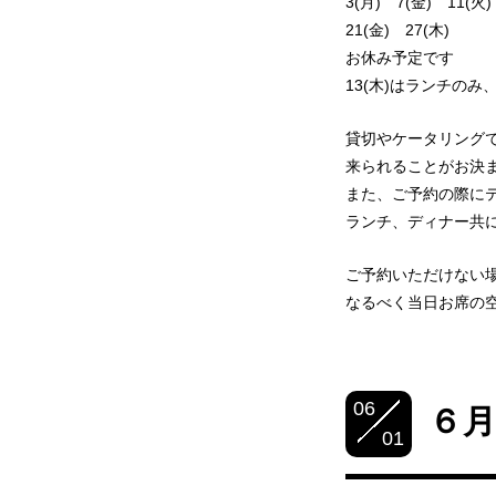
3(月) 7(金) 11(火)
21(金) 27(木)
お休み予定です
13(木)はランチのみ
貸切やケータリング
来られることがお決
また、ご予約の際に
ランチ、ディナー共
ご予約いただけない
なるべく当日お席の
06
６
01